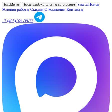
search
Поиск
bars
Меню
book_circle
Каталог
по категориям
Условия работы
Скидки
О компании
Контакты
+7 (495) 921-39-22