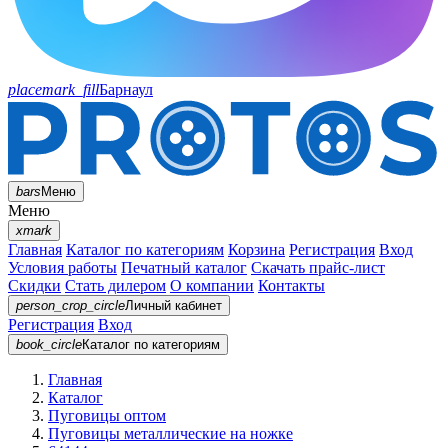
placemark_fill
Барнаул
bars
Меню
Меню
xmark
Главная
Каталог по категориям
Корзина
Регистрация
Вход
Условия работы
Печатный каталог
Скачать прайс-лист
Скидки
Стать дилером
О компании
Контакты
person_crop_circle
Личный кабинет
Регистрация
Вход
book_circle
Каталог
по категориям
Главная
Каталог
Пуговицы оптом
Пуговицы металлические на ножке