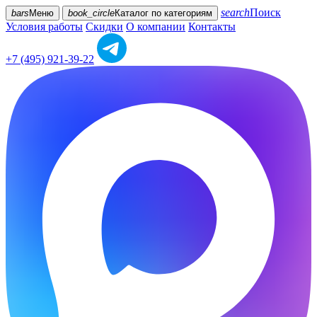
search
Поиск
bars
Меню
book_circle
Каталог
по категориям
Условия работы
Скидки
О компании
Контакты
+7 (495) 921-39-22