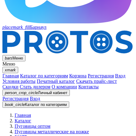
placemark_fill
Барнаул
bars
Меню
Меню
xmark
Главная
Каталог по категориям
Корзина
Регистрация
Вход
Условия работы
Печатный каталог
Скачать прайс-лист
Скидки
Стать дилером
О компании
Контакты
person_crop_circle
Личный кабинет
Регистрация
Вход
book_circle
Каталог
по категориям
Главная
Каталог
Пуговицы оптом
Пуговицы металлические на ножке