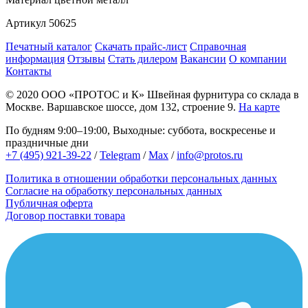
Артикул
50625
Печатный каталог
Скачать прайс-лист
Справочная
информация
Отзывы
Стать дилером
Вакансии
О компании
Контакты
© 2020
ООО «ПРОТОС и К»
Швейная фурнитура со склада в
Москве.
Варшавское шоссе, дом 132, строение 9.
На карте
По будням 9:00–19:00, Выходные: суббота, воскресенье и
праздничные дни
+7 (495) 921-39-22
/
Telegram
/
Max
/
info@protos.ru
Политика в отношении обработки персональных данных
Согласие на обработку персональных данных
Публичная оферта
Договор поставки товара