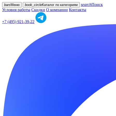
search
Поиск
bars
Меню
book_circle
Каталог
по категориям
Условия работы
Скидки
О компании
Контакты
+7 (495) 921-39-22