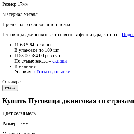
Размер
17мм
Материал
металл
Прочее
на фиксированной ножке
Пуговицы джинсовые - это швейная фурнитура, котора...
Подро
11.68
5.84
р.
за шт
В упаковке по
100 шт
1168.00
584.00 р. за уп.
По сумме заказа –
скидки
В наличии
Условия
работы и доставки
О товаре
xmark
Купить Пуговица джинсовая со стразами
Цвет
белая медь
Размер
17мм
Материал
металл