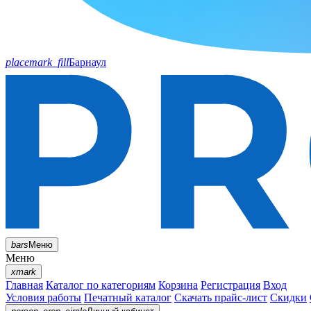
placemark_fill
Барнаул
bars
Меню
Меню
xmark
Главная
Каталог по категориям
Корзина
Регистрация
Вход
Условия работы
Печатный каталог
Скачать прайс-лист
Скидки