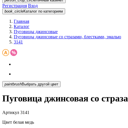
person_crop_circle
Личный кабинет
Регистрация
Вход
book_circle
Каталог
по категориям
Главная
Каталог
Пуговицы джинсовые
Пуговицы джинсовые со стразами, блестками, эмалью
3141
paintbrush
Выбрать другой цвет
Пуговица джинсовая со страз
Артикул
3141
Цвет
белая медь