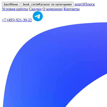
search
Поиск
bars
Меню
book_circle
Каталог
по категориям
Условия работы
Скидки
О компании
Контакты
+7 (495) 921-39-22