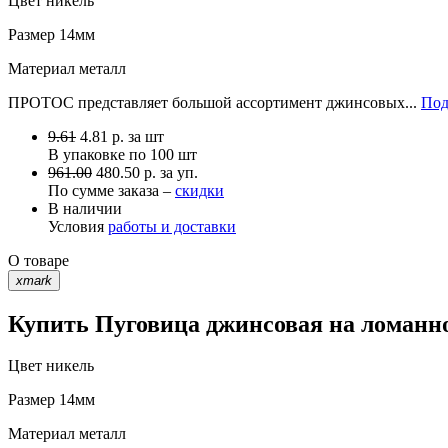
Цвет
никель
Размер
14мм
Материал
металл
ПРОТОС представляет большой ассортимент джинсовых...
Под
9.61
4.81
р.
за шт
В упаковке по
100 шт
961.00
480.50 р. за уп.
По сумме заказа –
скидки
В наличии
Условия
работы и доставки
О товаре
xmark
Купить Пуговица джинсовая на ломанно
Цвет
никель
Размер
14мм
Материал
металл