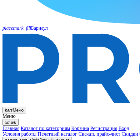
placemark_fill
Барнаул
bars
Меню
Меню
xmark
Главная
Каталог по категориям
Корзина
Регистрация
Вход
Условия работы
Печатный каталог
Скачать прайс-лист
Скидки