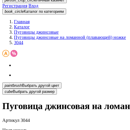
person_crop_circle
Личный кабинет
Регистрация
Вход
book_circle
Каталог
по категориям
Главная
Каталог
Пуговицы джинсовые
Пуговицы джинсовые на ломанной (плавающей) ножке
3044
paintbrush
Выбрать другой цвет
cube
Выбрать другой размер
Пуговица джинсовая на ломан
Артикул
3044