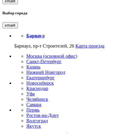
xmark
Выбор города
xmark
Барнаул
Барнаул, пр-т Строителей, 26
Карта проезда
Москва (основной офис)
Санкт-Петербург
Казань
Нижний Новгород
Екатеринбург
Новосибирск
Краснодар
Уфа
Челябинск
Самара
Пермь
Ростов-на-Дону
Волгоград
Якутск