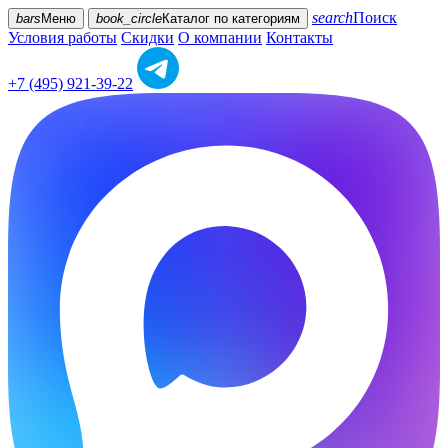
search
Поиск
bars
Меню
book_circle
Каталог
по категориям
Условия работы
Скидки
О компании
Контакты
+7 (495) 921-39-22