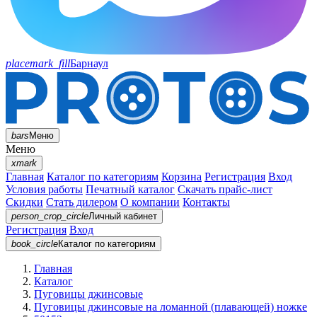
placemark_fill
Барнаул
bars
Меню
Меню
xmark
Главная
Каталог по категориям
Корзина
Регистрация
Вход
Условия работы
Печатный каталог
Скачать прайс-лист
Скидки
Стать дилером
О компании
Контакты
person_crop_circle
Личный кабинет
Регистрация
Вход
book_circle
Каталог
по категориям
Главная
Каталог
Пуговицы джинсовые
Пуговицы джинсовые на ломанной (плавающей) ножке