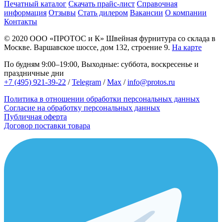
Печатный каталог
Скачать прайс-лист
Справочная
информация
Отзывы
Стать дилером
Вакансии
О компании
Контакты
© 2020
ООО «ПРОТОС и К»
Швейная фурнитура со склада в
Москве.
Варшавское шоссе, дом 132, строение 9.
На карте
По будням 9:00–19:00, Выходные: суббота, воскресенье и
праздничные дни
+7 (495) 921-39-22
/
Telegram
/
Max
/
info@protos.ru
Политика в отношении обработки персональных данных
Согласие на обработку персональных данных
Публичная оферта
Договор поставки товара