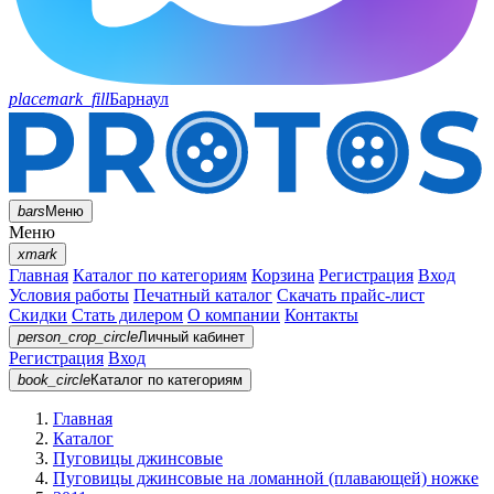
placemark_fill
Барнаул
bars
Меню
Меню
xmark
Главная
Каталог по категориям
Корзина
Регистрация
Вход
Условия работы
Печатный каталог
Скачать прайс-лист
Скидки
Стать дилером
О компании
Контакты
person_crop_circle
Личный кабинет
Регистрация
Вход
book_circle
Каталог
по категориям
Главная
Каталог
Пуговицы джинсовые
Пуговицы джинсовые на ломанной (плавающей) ножке