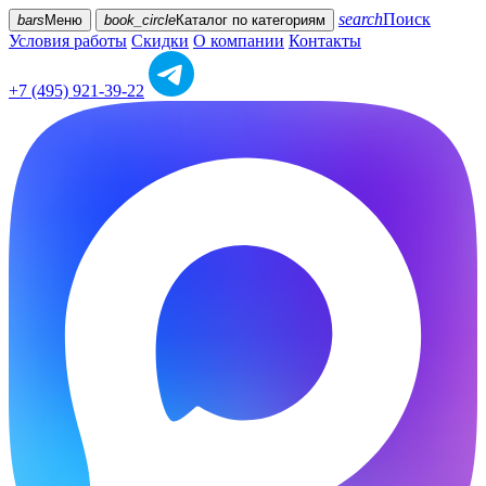
search
Поиск
bars
Меню
book_circle
Каталог
по категориям
Условия работы
Скидки
О компании
Контакты
+7 (495) 921-39-22