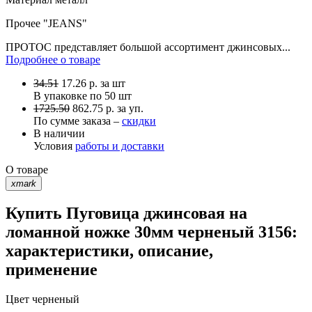
Прочее
"JEANS"
ПРОТОС представляет большой ассортимент джинсовых...
Подробнее о товаре
34.51
17.26
р.
за шт
В упаковке по
50 шт
1725.50
862.75 р. за уп.
По сумме заказа –
скидки
В наличии
Условия
работы и доставки
О товаре
xmark
Купить Пуговица джинсовая на
ломанной ножке 30мм черненый 3156:
характеристики, описание,
применение
Цвет
черненый