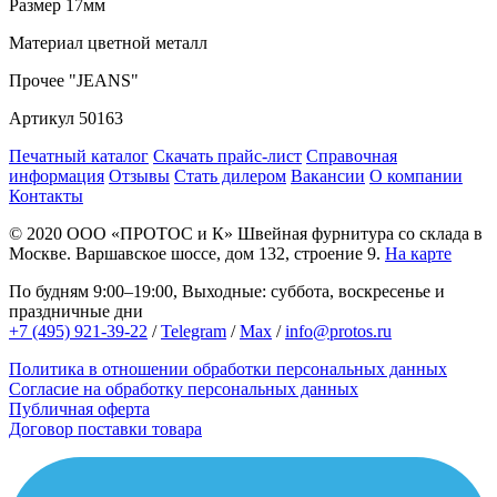
Размер
17мм
Материал
цветной металл
Прочее
"JEANS"
Артикул
50163
Печатный каталог
Скачать прайс-лист
Справочная
информация
Отзывы
Стать дилером
Вакансии
О компании
Контакты
© 2020
ООО «ПРОТОС и К»
Швейная фурнитура со склада в
Москве.
Варшавское шоссе, дом 132, строение 9.
На карте
По будням 9:00–19:00, Выходные: суббота, воскресенье и
праздничные дни
+7 (495) 921-39-22
/
Telegram
/
Max
/
info@protos.ru
Политика в отношении обработки персональных данных
Согласие на обработку персональных данных
Публичная оферта
Договор поставки товара