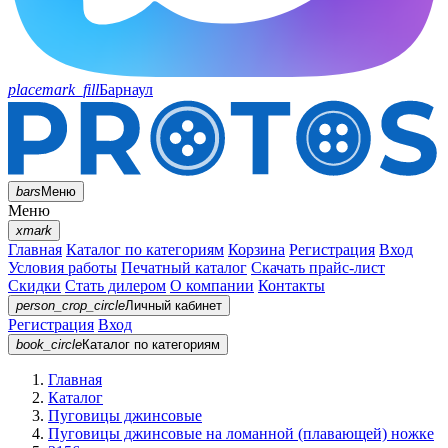
placemark_fill
Барнаул
bars
Меню
Меню
xmark
Главная
Каталог по категориям
Корзина
Регистрация
Вход
Условия работы
Печатный каталог
Скачать прайс-лист
Скидки
Стать дилером
О компании
Контакты
person_crop_circle
Личный кабинет
Регистрация
Вход
book_circle
Каталог
по категориям
Главная
Каталог
Пуговицы джинсовые
Пуговицы джинсовые на ломанной (плавающей) ножке