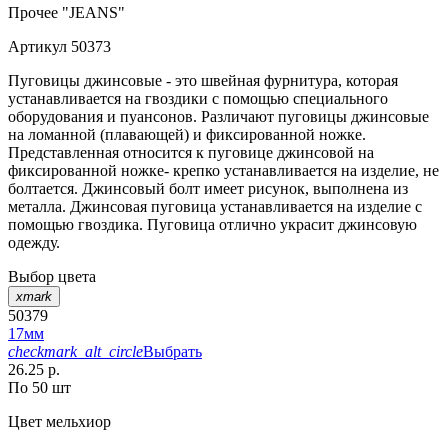
Прочее
"JEANS"
Артикул
50373
Пуговицы джинсовые - это швейная фурнитура, которая
устанавливается на гвоздики с помощью специального
оборудования и пуансонов. Различают пуговицы джинсовые
на ломанной (плавающей) и фиксированной ножке.
Представленная относится к пуговице джинсовой на
фиксированной ножке- крепко устанавливается на изделие, не
болтается. Джинсовый болт имеет рисунок, выполнена из
металла. Джинсовая пуговица устанавливается на изделие с
помощью гвоздика. Пуговица отлично украсит джинсовую
одежду.
Выбор цвета
xmark
50379
17мм
checkmark_alt_circle
Выбрать
26.25 р.
По 50 шт
Цвет
мельхиор