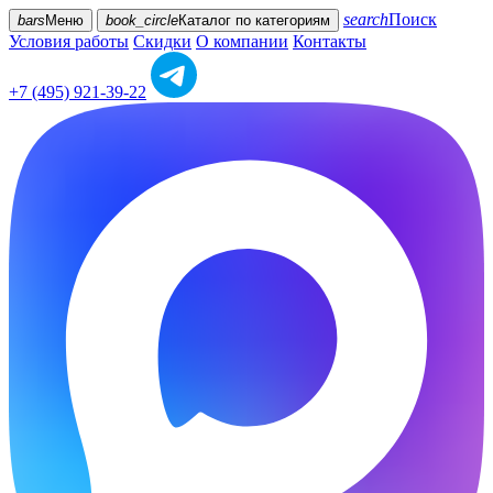
search
Поиск
bars
Меню
book_circle
Каталог
по категориям
Условия работы
Скидки
О компании
Контакты
+7 (495) 921-39-22