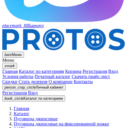
placemark_fill
Барнаул
bars
Меню
Меню
xmark
Главная
Каталог по категориям
Корзина
Регистрация
Вход
Условия работы
Печатный каталог
Скачать прайс-лист
Скидки
Стать дилером
О компании
Контакты
person_crop_circle
Личный кабинет
Регистрация
Вход
book_circle
Каталог
по категориям
Главная
Каталог
Пуговицы джинсовые
Пуговицы джинсовые на фиксированной ножке