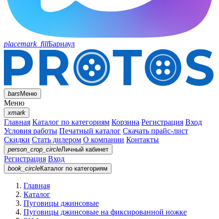
placemark_fill
Барнаул
bars
Меню
Меню
xmark
Главная
Каталог по категориям
Корзина
Регистрация
Вход
Условия работы
Печатный каталог
Скачать прайс-лист
Скидки
Стать дилером
О компании
Контакты
person_crop_circle
Личный кабинет
Регистрация
Вход
book_circle
Каталог
по категориям
Главная
Каталог
Пуговицы джинсовые
Пуговицы джинсовые на фиксированной ножке