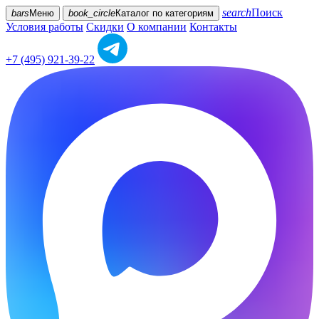
search
Поиск
bars
Меню
book_circle
Каталог
по категориям
Условия работы
Скидки
О компании
Контакты
+7 (495) 921-39-22