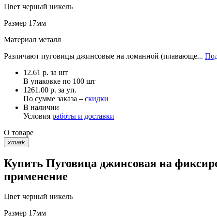
Цвет
черный никель
Размер
17мм
Материал
металл
Различают пуговицы джинсовые на ломанной (плавающе...
Под
12.61
р.
за шт
В упаковке по
100 шт
1261.00 р. за уп.
По сумме заказа –
скидки
В наличии
Условия
работы и доставки
О товаре
xmark
Купить Пуговица джинсовая на фиксиро
применение
Цвет
черный никель
Размер
17мм