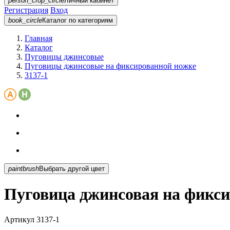
person_crop_circle
Личный кабинет
Регистрация
Вход
book_circle
Каталог
по категориям
Главная
Каталог
Пуговицы джинсовые
Пуговицы джинсовые на фиксированной ножке
3137-1
paintbrush
Выбрать другой цвет
Пуговица джинсовая на фикси
Артикул
3137-1