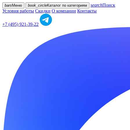
search
Поиск
bars
Меню
book_circle
Каталог
по категориям
Условия работы
Скидки
О компании
Контакты
+7 (495) 921-39-22