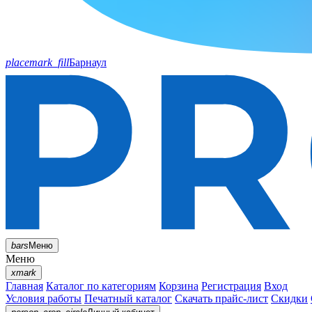
placemark_fill
Барнаул
bars
Меню
Меню
xmark
Главная
Каталог по категориям
Корзина
Регистрация
Вход
Условия работы
Печатный каталог
Скачать прайс-лист
Скидки