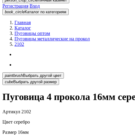
person_crop_circle
Личный кабинет
Регистрация
Вход
book_circle
Каталог
по категориям
Главная
Каталог
Пуговицы оптом
Пуговицы металлические на прокол
2102
paintbrush
Выбрать другой цвет
cube
Выбрать другой размер
Пуговица 4 прокола 16мм сере
Артикул
2102
Цвет
серебро
Размер
16мм