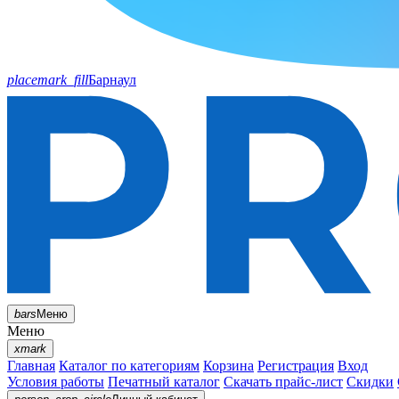
placemark_fill
Барнаул
bars
Меню
Меню
xmark
Главная
Каталог по категориям
Корзина
Регистрация
Вход
Условия работы
Печатный каталог
Скачать прайс-лист
Скидки