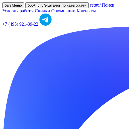
search
Поиск
bars
Меню
book_circle
Каталог
по категориям
Условия работы
Скидки
О компании
Контакты
+7 (495) 921-39-22