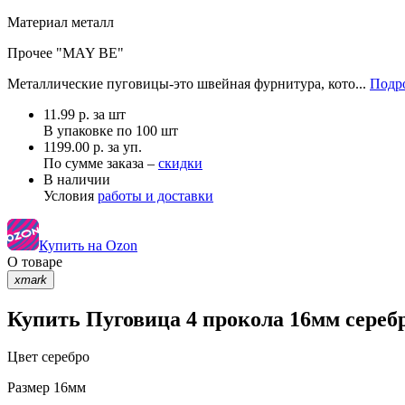
Материал
металл
Прочее
"MAY BE"
Металлические пуговицы-это швейная фурнитура, кото...
Подро
11.99
р.
за шт
В упаковке по
100 шт
1199.00 р. за уп.
По сумме заказа –
скидки
В наличии
Условия
работы и доставки
Купить на Ozon
О товаре
xmark
Купить Пуговица 4 прокола 16мм серебр
Цвет
серебро
Размер
16мм