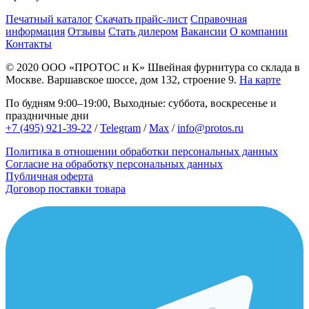
Печатный каталог
Скачать прайс-лист
Справочная
информация
Отзывы
Стать дилером
Вакансии
О компании
Контакты
© 2020
ООО «ПРОТОС и К»
Швейная фурнитура со склада в
Москве.
Варшавское шоссе, дом 132, строение 9.
На карте
По будням 9:00–19:00, Выходные: суббота, воскресенье и
праздничные дни
+7 (495) 921-39-22
/
Telegram
/
Max
/
info@protos.ru
Политика в отношении обработки персональных данных
Согласие на обработку персональных данных
Публичная оферта
Договор поставки товара