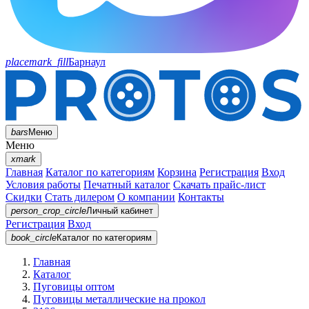
placemark_fill
Барнаул
bars
Меню
Меню
xmark
Главная
Каталог по категориям
Корзина
Регистрация
Вход
Условия работы
Печатный каталог
Скачать прайс-лист
Скидки
Стать дилером
О компании
Контакты
person_crop_circle
Личный кабинет
Регистрация
Вход
book_circle
Каталог
по категориям
Главная
Каталог
Пуговицы оптом
Пуговицы металлические на прокол