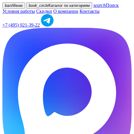
search
Поиск
bars
Меню
book_circle
Каталог
по категориям
Условия работы
Скидки
О компании
Контакты
+7 (495) 921-39-22