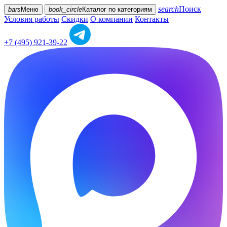
search
Поиск
bars
Меню
book_circle
Каталог
по категориям
Условия работы
Скидки
О компании
Контакты
+7 (495) 921-39-22