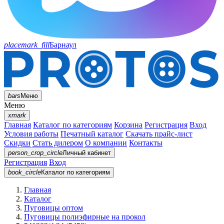
placemark_fill
Барнаул
bars
Меню
Меню
xmark
Главная
Каталог по категориям
Корзина
Регистрация
Вход
Условия работы
Печатный каталог
Скачать прайс-лист
Скидки
Стать дилером
О компании
Контакты
person_crop_circle
Личный кабинет
Регистрация
Вход
book_circle
Каталог
по категориям
Главная
Каталог
Пуговицы оптом
Пуговицы полиэфирные на прокол