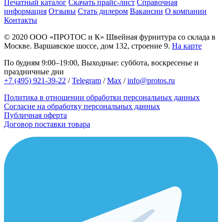
Печатный каталог
Скачать прайс-лист
Справочная
информация
Отзывы
Стать дилером
Вакансии
О компании
Контакты
© 2020
ООО «ПРОТОС и К»
Швейная фурнитура со склада в
Москве.
Варшавское шоссе, дом 132, строение 9.
На карте
По будням 9:00–19:00, Выходные: суббота, воскресенье и
праздничные дни
+7 (495) 921-39-22
/
Telegram
/
Max
/
info@protos.ru
Политика в отношении обработки персональных данных
Согласие на обработку персональных данных
Публичная оферта
Договор поставки товара