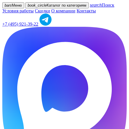
search
Поиск
bars
Меню
book_circle
Каталог
по категориям
Условия работы
Скидки
О компании
Контакты
+7 (495) 921-39-22