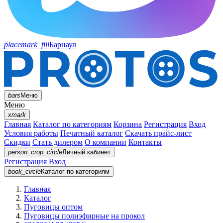
placemark_fill
Барнаул
bars
Меню
Меню
xmark
Главная
Каталог по категориям
Корзина
Регистрация
Вход
Условия работы
Печатный каталог
Скачать прайс-лист
Скидки
Стать дилером
О компании
Контакты
person_crop_circle
Личный кабинет
Регистрация
Вход
book_circle
Каталог
по категориям
Главная
Каталог
Пуговицы оптом
Пуговицы полиэфирные на прокол