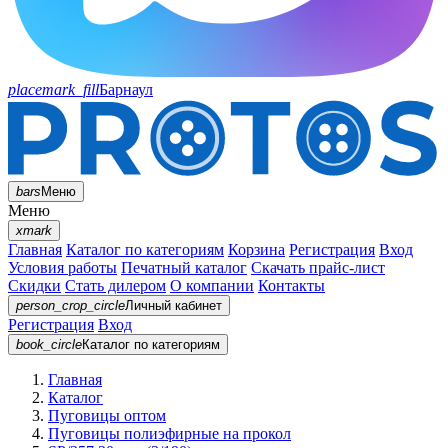
placemark_fill
Барнаул
bars
Меню
Меню
xmark
Главная
Каталог по категориям
Корзина
Регистрация
Вход
Условия работы
Печатный каталог
Скачать прайс-лист
Скидки
Стать дилером
О компании
Контакты
person_crop_circle
Личный кабинет
Регистрация
Вход
book_circle
Каталог
по категориям
Главная
Каталог
Пуговицы оптом
Пуговицы полиэфирные на прокол