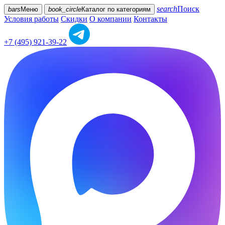
search
Поиск
bars
Меню
book_circle
Каталог
по категориям
Условия работы
Скидки
О компании
Контакты
+7 (495) 921-39-22