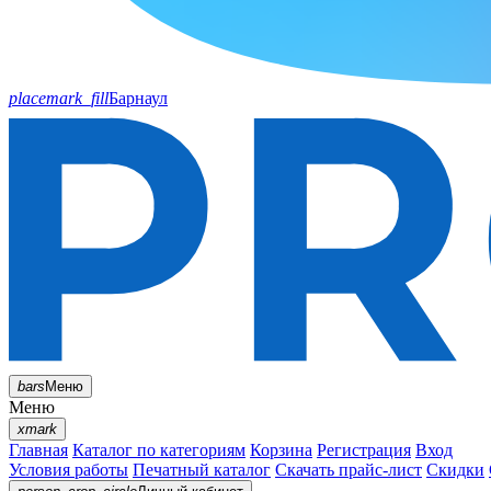
placemark_fill
Барнаул
bars
Меню
Меню
xmark
Главная
Каталог по категориям
Корзина
Регистрация
Вход
Условия работы
Печатный каталог
Скачать прайс-лист
Скидки