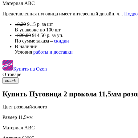
Материал
АВС
Представленная пуговица имеет интересный дизайн, ч...
Подро
18.29
9.15
р.
за шт
В упаковке по
100 шт
1829.00
914.50 р. за уп.
По сумме заказа –
скидки
В наличии
Условия
работы и доставки
Купить на Ozon
О товаре
xmark
Купить Пуговица 2 прокола 11,5мм розо
Цвет
розовый/золото
Размер
11,5мм
Материал
АВС