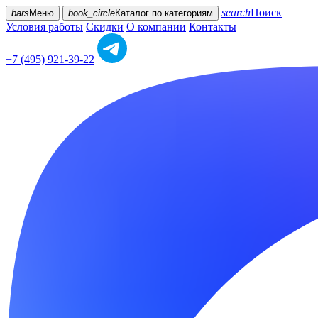
search
Поиск
bars
Меню
book_circle
Каталог
по категориям
Условия работы
Скидки
О компании
Контакты
+7 (495) 921-39-22