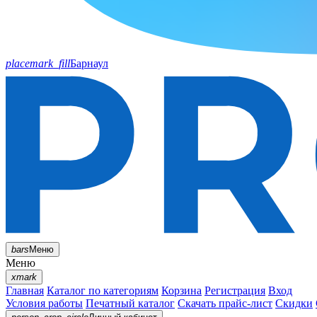
placemark_fill
Барнаул
bars
Меню
Меню
xmark
Главная
Каталог по категориям
Корзина
Регистрация
Вход
Условия работы
Печатный каталог
Скачать прайс-лист
Скидки