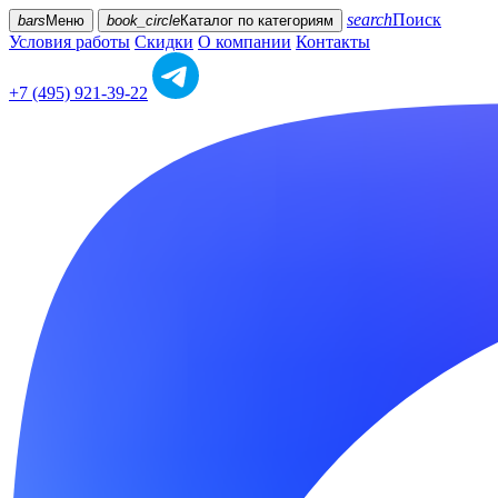
search
Поиск
bars
Меню
book_circle
Каталог
по категориям
Условия работы
Скидки
О компании
Контакты
+7 (495) 921-39-22