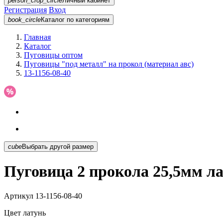
person_crop_circle
Личный кабинет
Регистрация
Вход
book_circle
Каталог
по категориям
Главная
Каталог
Пуговицы оптом
Пуговицы "под металл" на прокол (материал авс)
13-1156-08-40
cube
Выбрать другой размер
Пуговица 2 прокола 25,5мм ла
Артикул
13-1156-08-40
Цвет
латунь