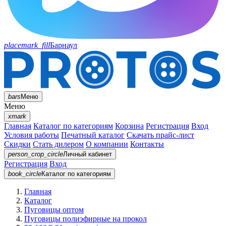
placemark_fill
Барнаул
bars
Меню
Меню
xmark
Главная
Каталог по категориям
Корзина
Регистрация
Вход
Условия работы
Печатный каталог
Скачать прайс-лист
Скидки
Стать дилером
О компании
Контакты
person_crop_circle
Личный кабинет
Регистрация
Вход
book_circle
Каталог
по категориям
Главная
Каталог
Пуговицы оптом
Пуговицы полиэфирные на прокол