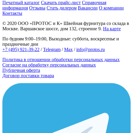
Печатный каталог
Скачать прайс-лист
Справочная
информация
Отзывы
Стать дилером
Вакансии
О компании
Контакты
© 2020
ООО «ПРОТОС и К»
Швейная фурнитура со склада в
Москве.
Варшавское шоссе, дом 132, строение 9.
На карте
По будням 9:00–19:00, Выходные: суббота, воскресенье и
праздничные дни
+7 (495) 921-39-22
/
Telegram
/
Max
/
info@protos.ru
Политика в отношении обработки персональных данных
Согласие на обработку персональных данных
Публичная оферта
Договор поставки товара