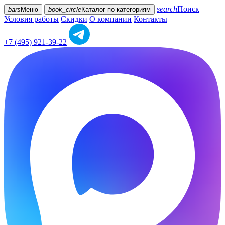
search
Поиск
bars
Меню
book_circle
Каталог
по категориям
Условия работы
Скидки
О компании
Контакты
+7 (495) 921-39-22