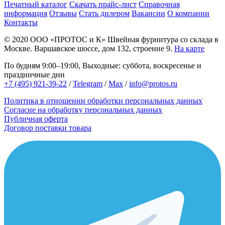
Печатный каталог
Скачать прайс-лист
Справочная
информация
Отзывы
Стать дилером
Вакансии
О компании
Контакты
© 2020
ООО «ПРОТОС и К»
Швейная фурнитура со склада в
Москве.
Варшавское шоссе, дом 132, строение 9.
На карте
По будням 9:00–19:00, Выходные: суббота, воскресенье и
праздничные дни
+7 (495) 921-39-22
/
Telegram
/
Max
/
info@protos.ru
Политика в отношении обработки персональных данных
Согласие на обработку персональных данных
Публичная оферта
Договор поставки товара