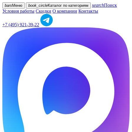
search
Поиск
bars
Меню
book_circle
Каталог
по категориям
Условия работы
Скидки
О компании
Контакты
+7 (495) 921-39-22