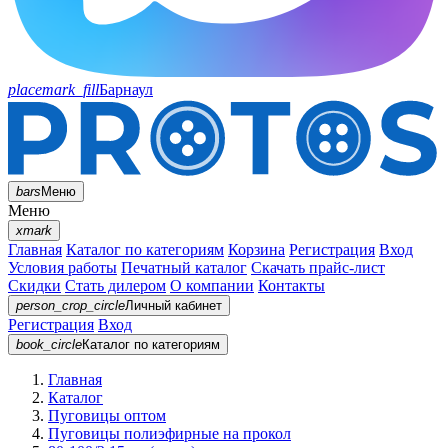
placemark_fill
Барнаул
bars
Меню
Меню
xmark
Главная
Каталог по категориям
Корзина
Регистрация
Вход
Условия работы
Печатный каталог
Скачать прайс-лист
Скидки
Стать дилером
О компании
Контакты
person_crop_circle
Личный кабинет
Регистрация
Вход
book_circle
Каталог
по категориям
Главная
Каталог
Пуговицы оптом
Пуговицы полиэфирные на прокол