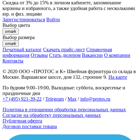
Скидка от 3% до 15%
в личном кабинете, запоминание
корзины
и
избранного
, а также удобная работа с несколькими
юр. и физ. лицами
Зарегистрироваться
Войти
Выбор цвета
xmark
Выбор размера
xmark
Печатный каталог
Скачать прайс-лист
Справочная
информация
Отзывы
Стать дилером
Вакансии
О компании
Контакты
© 2020
ООО «ПРОТОС и К»
Швейная фурнитура со склада в
Москве.
Варшавское шоссе, дом 132, строение 9.
На карте
По будням 9:00–19:00, Выходные: суббота, воскресенье и
праздничные дни
+7 (495) 921-39-22
/
Telegram
/
Max
/
info@protos.ru
Политика в отношении обработки персональных данных
Согласие на обработку персональных данных
Публичная оферта
Договор поставки товара