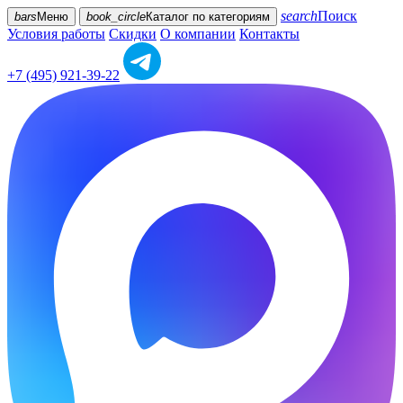
search
Поиск
bars
Меню
book_circle
Каталог
по категориям
Условия работы
Скидки
О компании
Контакты
+7 (495) 921-39-22