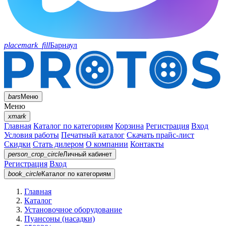
placemark_fill
Барнаул
bars
Меню
Меню
xmark
Главная
Каталог по категориям
Корзина
Регистрация
Вход
Условия работы
Печатный каталог
Скачать прайс-лист
Скидки
Стать дилером
О компании
Контакты
person_crop_circle
Личный кабинет
Регистрация
Вход
book_circle
Каталог
по категориям
Главная
Каталог
Установочное оборудование
Пуансоны (насадки)