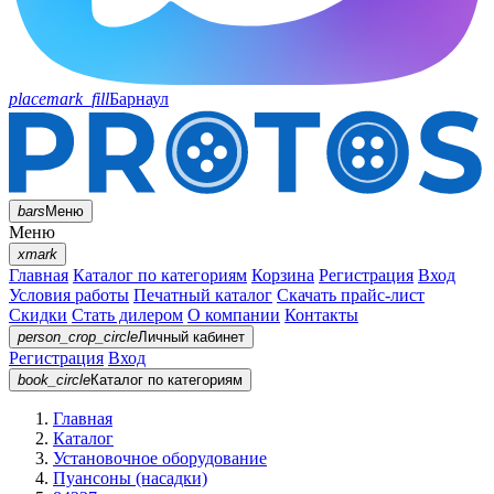
placemark_fill
Барнаул
bars
Меню
Меню
xmark
Главная
Каталог по категориям
Корзина
Регистрация
Вход
Условия работы
Печатный каталог
Скачать прайс-лист
Скидки
Стать дилером
О компании
Контакты
person_crop_circle
Личный кабинет
Регистрация
Вход
book_circle
Каталог
по категориям
Главная
Каталог
Установочное оборудование
Пуансоны (насадки)