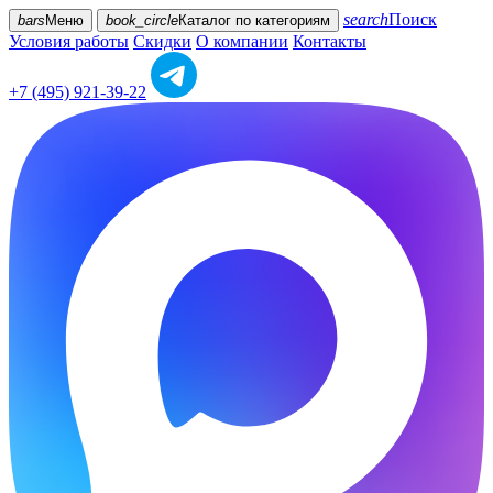
search
Поиск
bars
Меню
book_circle
Каталог
по категориям
Условия работы
Скидки
О компании
Контакты
+7 (495) 921-39-22