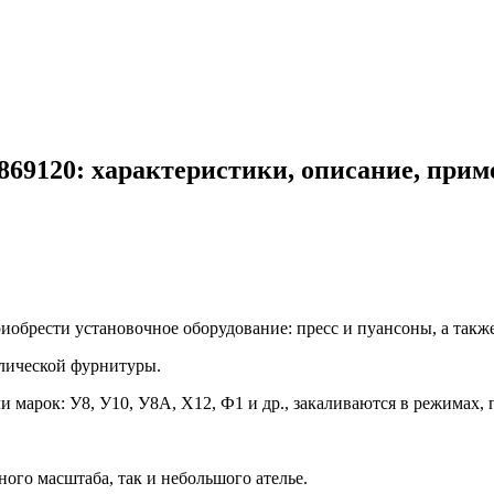
869120: характеристики, описание, прим
обрести установочное оборудование: пресс и пуансоны, а также
лической фурнитуры.
марок: У8, У10, У8А, Х12, Ф1 и др., закаливаются в режимах, 
го масштаба, так и небольшого ателье.