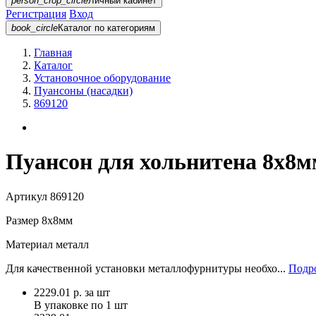
person_crop_circle
Личный кабинет
Регистрация
Вход
book_circle
Каталог
по категориям
Главная
Каталог
Установочное оборудование
Пуансоны (насадки)
869120
Пуансон для хольнитена 8х8м
Артикул
869120
Размер
8х8мм
Материал
металл
Для качественной установки металлофурнитуры необхо...
Подро
2229.01
р.
за шт
В упаковке по
1 шт