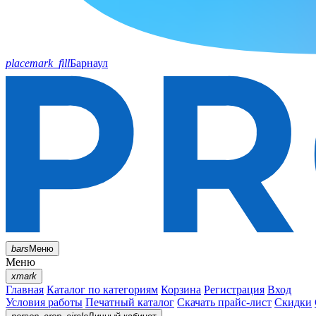
placemark_fill
Барнаул
bars
Меню
Меню
xmark
Главная
Каталог по категориям
Корзина
Регистрация
Вход
Условия работы
Печатный каталог
Скачать прайс-лист
Скидки