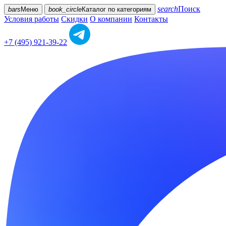
search
Поиск
bars
Меню
book_circle
Каталог
по категориям
Условия работы
Скидки
О компании
Контакты
+7 (495) 921-39-22