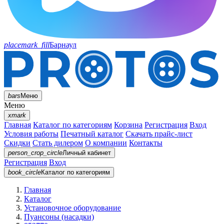
placemark_fill
Барнаул
bars
Меню
Меню
xmark
Главная
Каталог по категориям
Корзина
Регистрация
Вход
Условия работы
Печатный каталог
Скачать прайс-лист
Скидки
Стать дилером
О компании
Контакты
person_crop_circle
Личный кабинет
Регистрация
Вход
book_circle
Каталог
по категориям
Главная
Каталог
Установочное оборудование
Пуансоны (насадки)