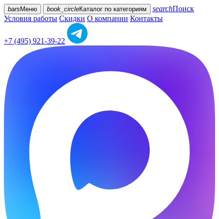
search
Поиск
bars
Меню
book_circle
Каталог
по категориям
Условия работы
Скидки
О компании
Контакты
+7 (495) 921-39-22