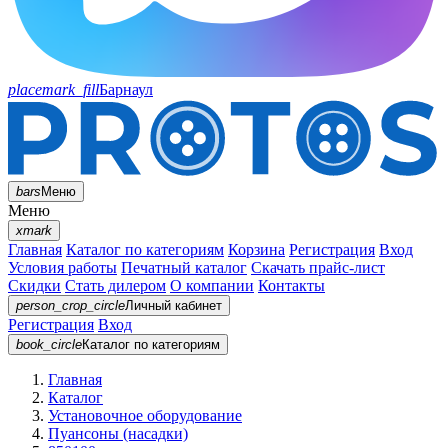
placemark_fill
Барнаул
bars
Меню
Меню
xmark
Главная
Каталог по категориям
Корзина
Регистрация
Вход
Условия работы
Печатный каталог
Скачать прайс-лист
Скидки
Стать дилером
О компании
Контакты
person_crop_circle
Личный кабинет
Регистрация
Вход
book_circle
Каталог
по категориям
Главная
Каталог
Установочное оборудование
Пуансоны (насадки)