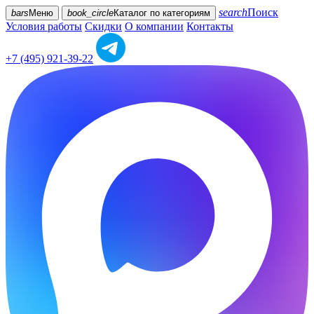
search
Поиск
bars
Меню
book_circle
Каталог
по категориям
Условия работы
Скидки
О компании
Контакты
+7 (495) 921-39-22