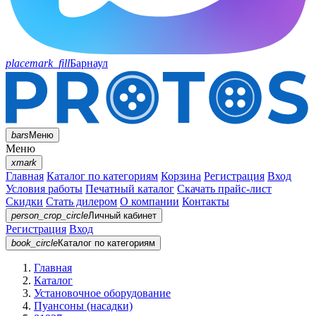
placemark_fill
Барнаул
bars
Меню
Меню
xmark
Главная
Каталог по категориям
Корзина
Регистрация
Вход
Условия работы
Печатный каталог
Скачать прайс-лист
Скидки
Стать дилером
О компании
Контакты
person_crop_circle
Личный кабинет
Регистрация
Вход
book_circle
Каталог
по категориям
Главная
Каталог
Установочное оборудование
Пуансоны (насадки)