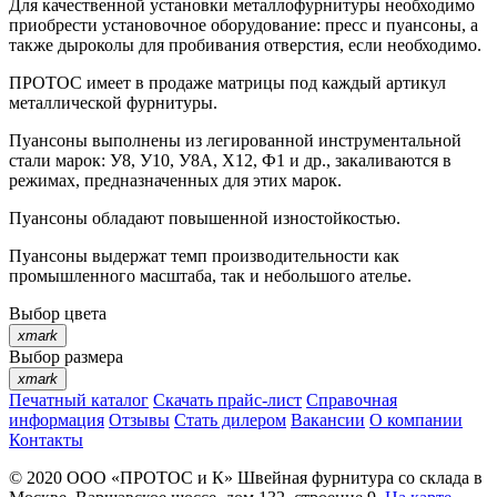
Для качественной установки металлофурнитуры необходимо
приобрести установочное оборудование: пресс и пуансоны, а
также дыроколы для пробивания отверстия, если необходимо.
ПРОТОС имеет в продаже матрицы под каждый артикул
металлической фурнитуры.
Пуансоны выполнены из легированной инструментальной
стали марок: У8, У10, У8А, Х12, Ф1 и др., закаливаются в
режимах, предназначенных для этих марок.
Пуансоны обладают повышенной изностойкостью.
Пуансоны выдержат темп производительности как
промышленного масштаба, так и небольшого ателье.
Выбор цвета
xmark
Выбор размера
xmark
Печатный каталог
Скачать прайс-лист
Справочная
информация
Отзывы
Стать дилером
Вакансии
О компании
Контакты
© 2020
ООО «ПРОТОС и К»
Швейная фурнитура со склада в