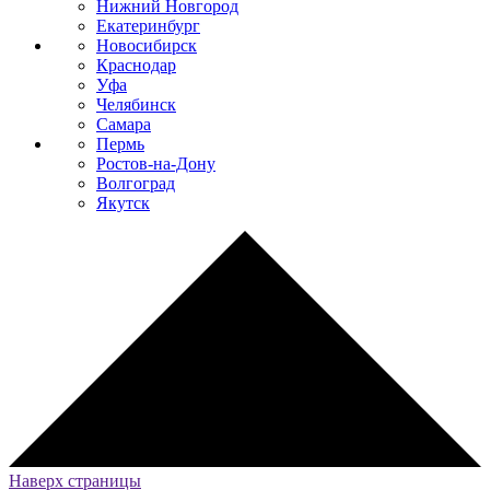
Нижний Новгород
Екатеринбург
Новосибирск
Краснодар
Уфа
Челябинск
Самара
Пермь
Ростов-на-Дону
Волгоград
Якутск
Наверх страницы