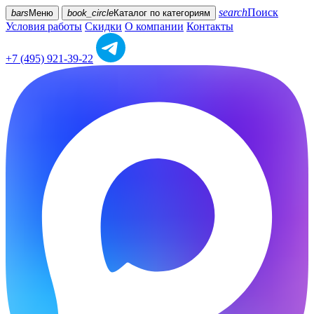
search
Поиск
bars
Меню
book_circle
Каталог
по категориям
Условия работы
Скидки
О компании
Контакты
+7 (495) 921-39-22