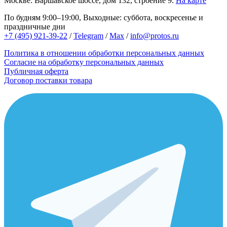
Москве.
Варшавское шоссе, дом 132, строение 9.
На карте
По будням 9:00–19:00, Выходные: суббота, воскресенье и
праздничные дни
+7 (495) 921-39-22
/
Telegram
/
Max
/
info@protos.ru
Политика в отношении обработки персональных данных
Согласие на обработку персональных данных
Публичная оферта
Договор поставки товара