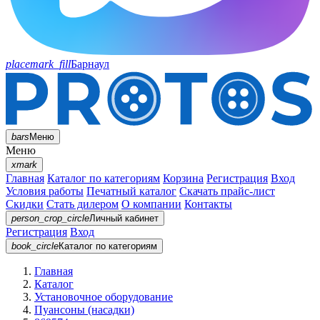
placemark_fill
Барнаул
bars
Меню
Меню
xmark
Главная
Каталог по категориям
Корзина
Регистрация
Вход
Условия работы
Печатный каталог
Скачать прайс-лист
Скидки
Стать дилером
О компании
Контакты
person_crop_circle
Личный кабинет
Регистрация
Вход
book_circle
Каталог
по категориям
Главная
Каталог
Установочное оборудование
Пуансоны (насадки)