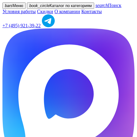
search
Поиск
bars
Меню
book_circle
Каталог
по категориям
Условия работы
Скидки
О компании
Контакты
+7 (495) 921-39-22