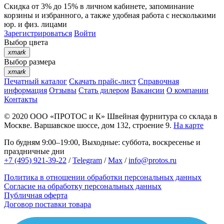
Скидка от 3% до 15%
в личном кабинете, запоминание
корзины
и
избранного
, а также удобная работа с несколькими
юр. и физ. лицами
Зарегистрироваться
Войти
Выбор цвета
xmark
Выбор размера
xmark
Печатный каталог
Скачать прайс-лист
Справочная
информация
Отзывы
Стать дилером
Вакансии
О компании
Контакты
© 2020
ООО «ПРОТОС и К»
Швейная фурнитура со склада в
Москве.
Варшавское шоссе, дом 132, строение 9.
На карте
По будням 9:00–19:00, Выходные: суббота, воскресенье и
праздничные дни
+7 (495) 921-39-22
/
Telegram
/
Max
/
info@protos.ru
Политика в отношении обработки персональных данных
Согласие на обработку персональных данных
Публичная оферта
Договор поставки товара