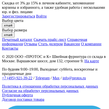
Скидка от 3% до 15%
в личном кабинете, запоминание
корзины
и
избранного
, а также удобная работа с несколькими
юр. и физ. лицами
Зарегистрироваться
Войти
Выбор цвета
xmark
Выбор размера
xmark
Печатный каталог
Скачать прайс-лист
Справочная
информация
Отзывы
Стать дилером
Вакансии
О компании
Контакты
© 2020
ООО «ПРОТОС и К»
Швейная фурнитура со склада в
Москве.
Варшавское шоссе, дом 132, строение 9.
На карте
По будням 9:00–19:00, Выходные: суббота, воскресенье и
праздничные дни
+7 (495) 921-39-22
/
Telegram
/
Max
/
info@protos.ru
Политика в отношении обработки персональных данных
Согласие на обработку персональных данных
Публичная оферта
Договор поставки товара