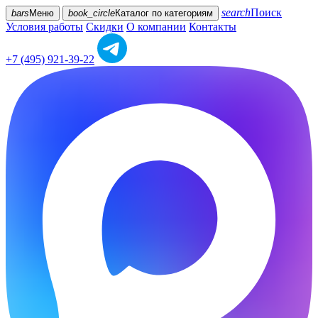
search
Поиск
bars
Меню
book_circle
Каталог
по категориям
Условия работы
Скидки
О компании
Контакты
+7 (495) 921-39-22