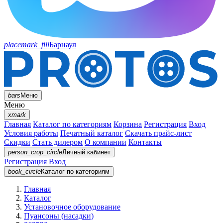
placemark_fill
Барнаул
bars
Меню
Меню
xmark
Главная
Каталог по категориям
Корзина
Регистрация
Вход
Условия работы
Печатный каталог
Скачать прайс-лист
Скидки
Стать дилером
О компании
Контакты
person_crop_circle
Личный кабинет
Регистрация
Вход
book_circle
Каталог
по категориям
Главная
Каталог
Установочное оборудование
Пуансоны (насадки)