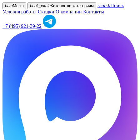
search
Поиск
bars
Меню
book_circle
Каталог
по категориям
Условия работы
Скидки
О компании
Контакты
+7 (495) 921-39-22