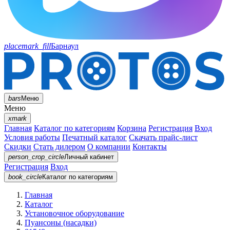
placemark_fill
Барнаул
bars
Меню
Меню
xmark
Главная
Каталог по категориям
Корзина
Регистрация
Вход
Условия работы
Печатный каталог
Скачать прайс-лист
Скидки
Стать дилером
О компании
Контакты
person_crop_circle
Личный кабинет
Регистрация
Вход
book_circle
Каталог
по категориям
Главная
Каталог
Установочное оборудование
Пуансоны (насадки)