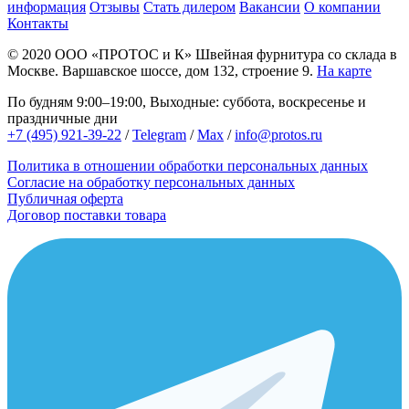
информация
Отзывы
Стать дилером
Вакансии
О компании
Контакты
© 2020
ООО «ПРОТОС и К»
Швейная фурнитура со склада в
Москве.
Варшавское шоссе, дом 132, строение 9.
На карте
По будням 9:00–19:00, Выходные: суббота, воскресенье и
праздничные дни
+7 (495) 921-39-22
/
Telegram
/
Max
/
info@protos.ru
Политика в отношении обработки персональных данных
Согласие на обработку персональных данных
Публичная оферта
Договор поставки товара