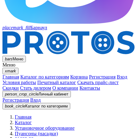
placemark_fill
Барнаул
bars
Меню
Меню
xmark
Главная
Каталог по категориям
Корзина
Регистрация
Вход
Условия работы
Печатный каталог
Скачать прайс-лист
Скидки
Стать дилером
О компании
Контакты
person_crop_circle
Личный кабинет
Регистрация
Вход
book_circle
Каталог
по категориям
Главная
Каталог
Установочное оборудование
Пуансоны (насадки)