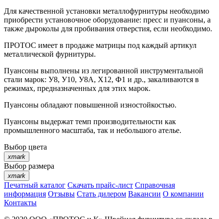
Для качественной установки металлофурнитуры необходимо
приобрести установочное оборудование: пресс и пуансоны, а
также дыроколы для пробивания отверстия, если необходимо.
ПРОТОС имеет в продаже матрицы под каждый артикул
металлической фурнитуры.
Пуансоны выполнены из легированной инструментальной
стали марок: У8, У10, У8А, Х12, Ф1 и др., закаливаются в
режимах, предназначенных для этих марок.
Пуансоны обладают повышенной изностойкостью.
Пуансоны выдержат темп производительности как
промышленного масштаба, так и небольшого ателье.
Выбор цвета
xmark
Выбор размера
xmark
Печатный каталог
Скачать прайс-лист
Справочная
информация
Отзывы
Стать дилером
Вакансии
О компании
Контакты