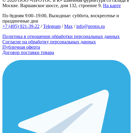
© 2020
ООО «ПРОТОС и К»
Швейная фурнитура со склада в
Москве.
Варшавское шоссе, дом 132, строение 9.
На карте
По будням 9:00–19:00, Выходные: суббота, воскресенье и
праздничные дни
+7 (495) 921-39-22
/
Telegram
/
Max
/
info@protos.ru
Политика в отношении обработки персональных данных
Согласие на обработку персональных данных
Публичная оферта
Договор поставки товара