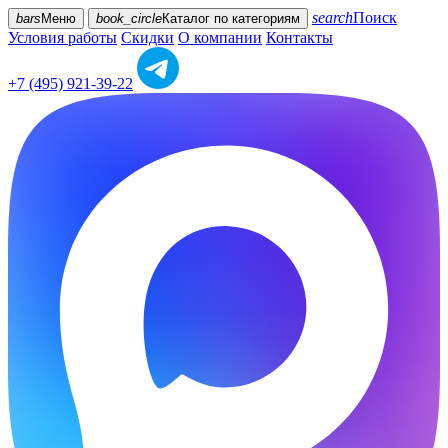
search
Поиск
bars
Меню
book_circle
Каталог
по категориям
Условия работы
Скидки
О компании
Контакты
+7 (495) 921-39-22