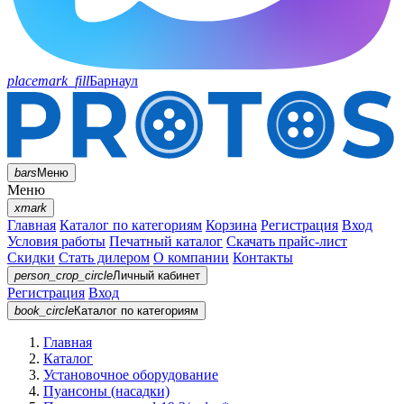
placemark_fill
Барнаул
bars
Меню
Меню
xmark
Главная
Каталог по категориям
Корзина
Регистрация
Вход
Условия работы
Печатный каталог
Скачать прайс-лист
Скидки
Стать дилером
О компании
Контакты
person_crop_circle
Личный кабинет
Регистрация
Вход
book_circle
Каталог
по категориям
Главная
Каталог
Установочное оборудование
Пуансоны (насадки)