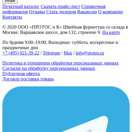
xmark
Печатный каталог
Скачать прайс-лист
Справочная
информация
Отзывы
Стать дилером
Вакансии
О компании
Контакты
© 2020
ООО «ПРОТОС и К»
Швейная фурнитура со склада в
Москве.
Варшавское шоссе, дом 132, строение 9.
На карте
По будням 9:00–19:00, Выходные: суббота, воскресенье и
праздничные дни
+7 (495) 921-39-22
/
Telegram
/
Max
/
info@protos.ru
Политика в отношении обработки персональных данных
Согласие на обработку персональных данных
Публичная оферта
Договор поставки товара