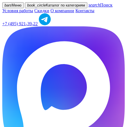
search
Поиск
bars
Меню
book_circle
Каталог
по категориям
Условия работы
Скидки
О компании
Контакты
+7 (495) 921-39-22