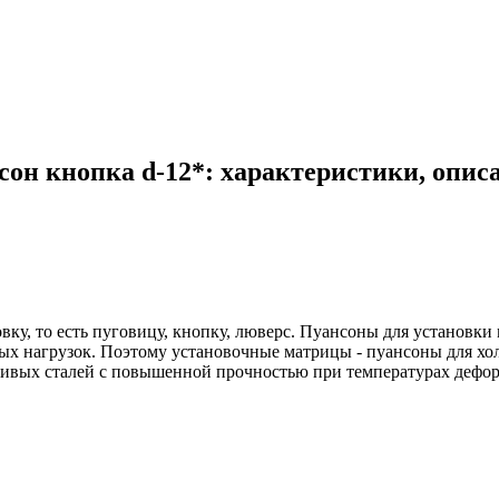
он кнопка d-12*: характеристики, опис
овку, то есть пуговицу, кнопку, люверс. Пуансоны для установ
овых нагрузок. Поэтому установочные матрицы - пуансоны для х
йчивых сталей с повышенной прочностью при температурах дефо