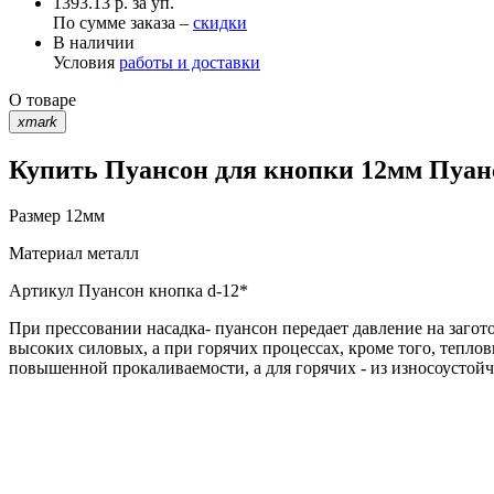
1393.13 р. за уп.
По сумме заказа –
скидки
В наличии
Условия
работы и доставки
О товаре
xmark
Купить Пуансон для кнопки 12мм Пуанс
Размер
12мм
Материал
металл
Артикул
Пуансон кнопка d-12*
При прессовании насадка- пуансон передает давление на загот
высоких силовых, а при горячих процессах, кроме того, тепл
повышенной прокаливаемости, а для горячих - из износоусто