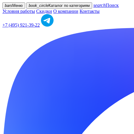
search
Поиск
bars
Меню
book_circle
Каталог
по категориям
Условия работы
Скидки
О компании
Контакты
+7 (495) 921-39-22