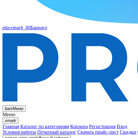
placemark_fill
Барнаул
bars
Меню
Меню
xmark
Главная
Каталог по категориям
Корзина
Регистрация
Вход
Условия работы
Печатный каталог
Скачать прайс-лист
Скидки