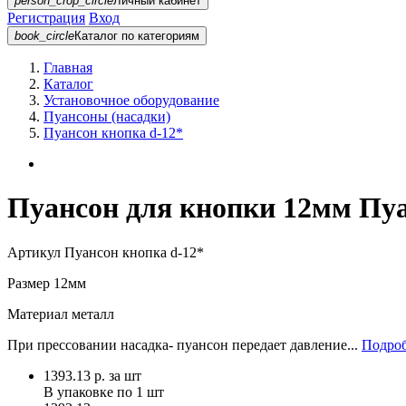
person_crop_circle
Личный кабинет
Регистрация
Вход
book_circle
Каталог
по категориям
Главная
Каталог
Установочное оборудование
Пуансоны (насадки)
Пуансон кнопка d-12*
Пуансон для кнопки 12мм Пуа
Артикул
Пуансон кнопка d-12*
Размер
12мм
Материал
металл
При прессовании насадка- пуансон передает давление...
Подроб
1393.13
р.
за шт
В упаковке по
1 шт