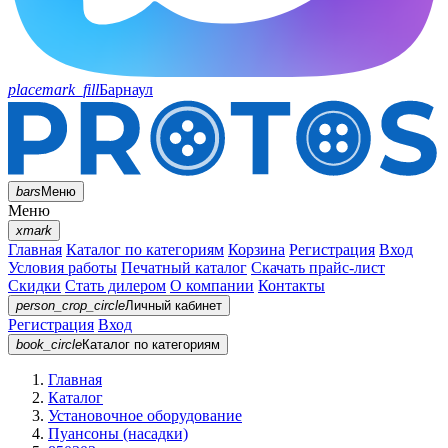
placemark_fill
Барнаул
bars
Меню
Меню
xmark
Главная
Каталог по категориям
Корзина
Регистрация
Вход
Условия работы
Печатный каталог
Скачать прайс-лист
Скидки
Стать дилером
О компании
Контакты
person_crop_circle
Личный кабинет
Регистрация
Вход
book_circle
Каталог
по категориям
Главная
Каталог
Установочное оборудование
Пуансоны (насадки)