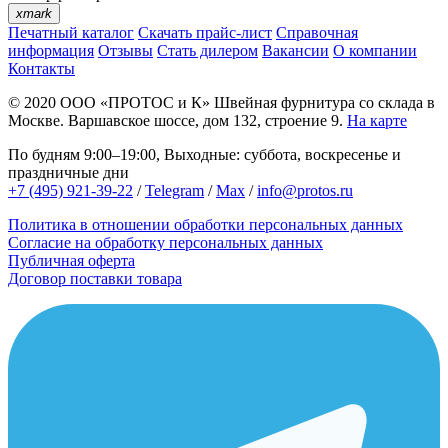
xmark
Печатный каталог
Скачать прайс-лист
Справочная
информация
Отзывы
Стать дилером
Вакансии
О компании
Контакты
© 2020
ООО «ПРОТОС и К»
Швейная фурнитура со склада в
Москве.
Варшавское шоссе, дом 132, строение 9.
На карте
По будням 9:00–19:00, Выходные: суббота, воскресенье и
праздничные дни
+7 (495) 921-39-22
/
Telegram
/
Max
/
info@protos.ru
Политика в отношении обработки персональных данных
Согласие на обработку персональных данных
Публичная оферта
Договор поставки товара