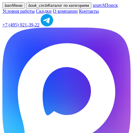
search
Поиск
bars
Меню
book_circle
Каталог
по категориям
Условия работы
Скидки
О компании
Контакты
+7 (495) 921-39-22