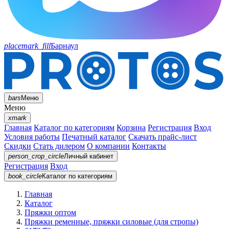
placemark_fill
Барнаул
bars
Меню
Меню
xmark
Главная
Каталог по категориям
Корзина
Регистрация
Вход
Условия работы
Печатный каталог
Скачать прайс-лист
Скидки
Стать дилером
О компании
Контакты
person_crop_circle
Личный кабинет
Регистрация
Вход
book_circle
Каталог
по категориям
Главная
Каталог
Пряжки оптом
Пряжки ременные, пряжки силовые (для стропы)