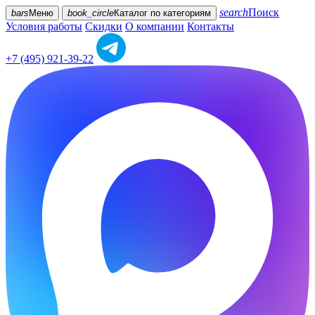
search
Поиск
bars
Меню
book_circle
Каталог
по категориям
Условия работы
Скидки
О компании
Контакты
+7 (495) 921-39-22