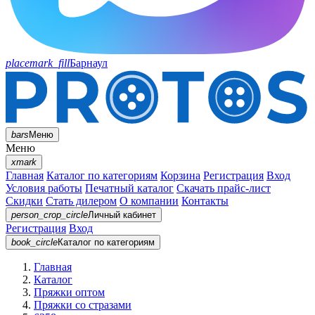
placemark_fill
Барнаул
bars
Меню
Меню
xmark
Главная
Каталог по категориям
Корзина
Регистрация
Вход
Условия работы
Печатный каталог
Скачать прайс-лист
Скидки
Стать дилером
О компании
Контакты
person_crop_circle
Личный кабинет
Регистрация
Вход
book_circle
Каталог
по категориям
Главная
Каталог
Пряжки оптом
Пряжки со стразами