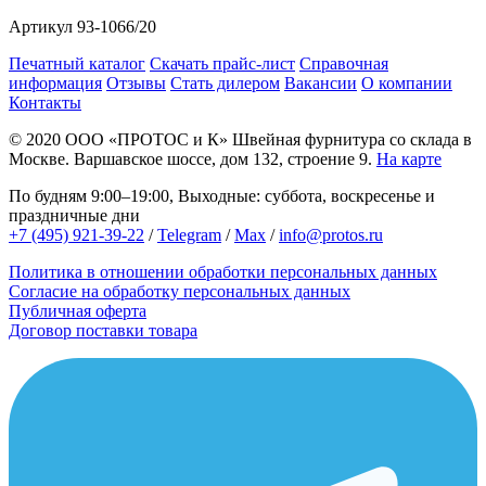
Артикул
93-1066/20
Печатный каталог
Скачать прайс-лист
Справочная
информация
Отзывы
Стать дилером
Вакансии
О компании
Контакты
© 2020
ООО «ПРОТОС и К»
Швейная фурнитура со склада в
Москве.
Варшавское шоссе, дом 132, строение 9.
На карте
По будням 9:00–19:00, Выходные: суббота, воскресенье и
праздничные дни
+7 (495) 921-39-22
/
Telegram
/
Max
/
info@protos.ru
Политика в отношении обработки персональных данных
Согласие на обработку персональных данных
Публичная оферта
Договор поставки товара