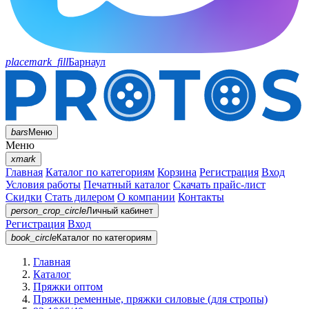
placemark_fill
Барнаул
bars
Меню
Меню
xmark
Главная
Каталог по категориям
Корзина
Регистрация
Вход
Условия работы
Печатный каталог
Скачать прайс-лист
Скидки
Стать дилером
О компании
Контакты
person_crop_circle
Личный кабинет
Регистрация
Вход
book_circle
Каталог
по категориям
Главная
Каталог
Пряжки оптом
Пряжки ременные, пряжки силовые (для стропы)