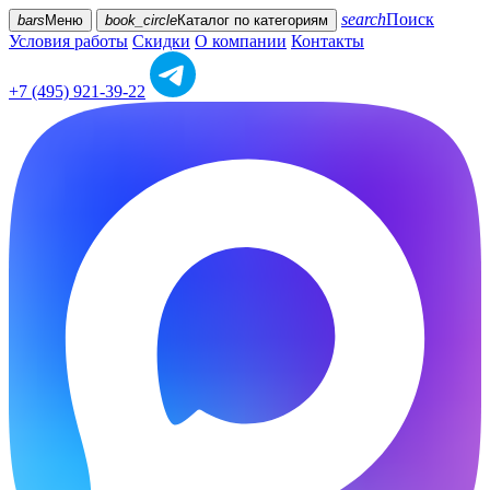
search
Поиск
bars
Меню
book_circle
Каталог
по категориям
Условия работы
Скидки
О компании
Контакты
+7 (495) 921-39-22