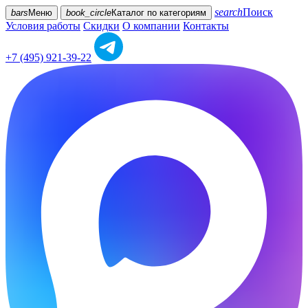
search
Поиск
bars
Меню
book_circle
Каталог
по категориям
Условия работы
Скидки
О компании
Контакты
+7 (495) 921-39-22