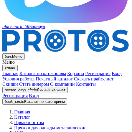
placemark_fill
Барнаул
bars
Меню
Меню
xmark
Главная
Каталог по категориям
Корзина
Регистрация
Вход
Условия работы
Печатный каталог
Скачать прайс-лист
Скидки
Стать дилером
О компании
Контакты
person_crop_circle
Личный кабинет
Регистрация
Вход
book_circle
Каталог
по категориям
Главная
Каталог
Пряжки оптом
Пряжки для одежды металлические