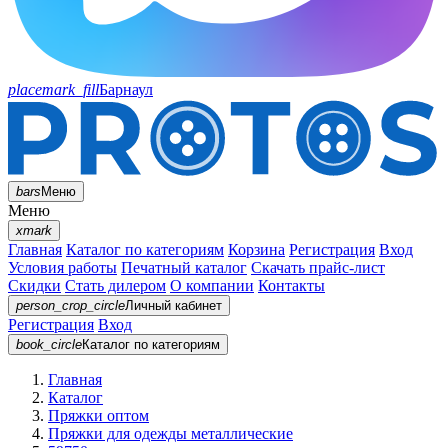
placemark_fill
Барнаул
bars
Меню
Меню
xmark
Главная
Каталог по категориям
Корзина
Регистрация
Вход
Условия работы
Печатный каталог
Скачать прайс-лист
Скидки
Стать дилером
О компании
Контакты
person_crop_circle
Личный кабинет
Регистрация
Вход
book_circle
Каталог
по категориям
Главная
Каталог
Пряжки оптом
Пряжки для одежды металлические