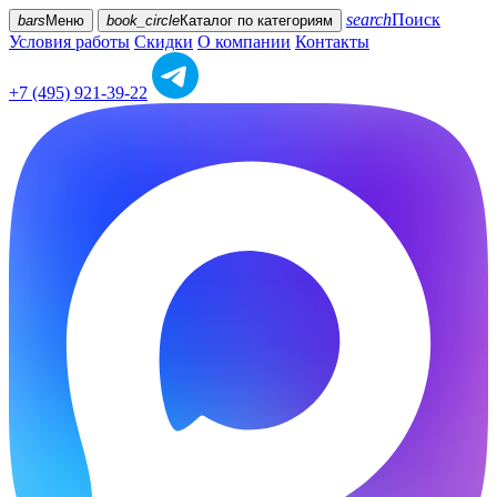
search
Поиск
bars
Меню
book_circle
Каталог
по категориям
Условия работы
Скидки
О компании
Контакты
+7 (495) 921-39-22