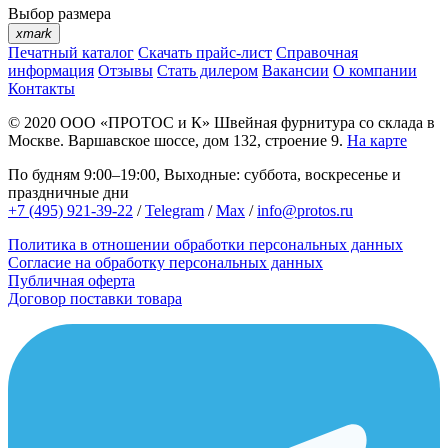
Выбор размера
xmark
Печатный каталог
Скачать прайс-лист
Справочная
информация
Отзывы
Стать дилером
Вакансии
О компании
Контакты
© 2020
ООО «ПРОТОС и К»
Швейная фурнитура со склада в
Москве.
Варшавское шоссе, дом 132, строение 9.
На карте
По будням 9:00–19:00, Выходные: суббота, воскресенье и
праздничные дни
+7 (495) 921-39-22
/
Telegram
/
Max
/
info@protos.ru
Политика в отношении обработки персональных данных
Согласие на обработку персональных данных
Публичная оферта
Договор поставки товара