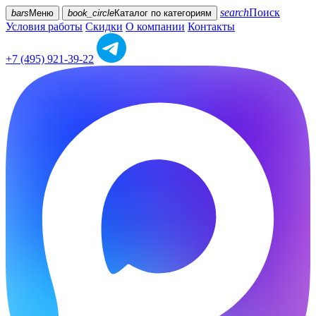
search
Поиск
bars
Меню
book_circle
Каталог
по категориям
Условия работы
Скидки
О компании
Контакты
+7 (495) 921-39-22