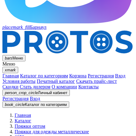
placemark_fill
Барнаул
bars
Меню
Меню
xmark
Главная
Каталог по категориям
Корзина
Регистрация
Вход
Условия работы
Печатный каталог
Скачать прайс-лист
Скидки
Стать дилером
О компании
Контакты
person_crop_circle
Личный кабинет
Регистрация
Вход
book_circle
Каталог
по категориям
Главная
Каталог
Пряжки оптом
Пряжки для одежды металлические