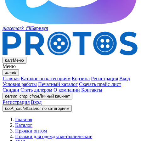
placemark_fill
Барнаул
bars
Меню
Меню
xmark
Главная
Каталог по категориям
Корзина
Регистрация
Вход
Условия работы
Печатный каталог
Скачать прайс-лист
Скидки
Стать дилером
О компании
Контакты
person_crop_circle
Личный кабинет
Регистрация
Вход
book_circle
Каталог
по категориям
Главная
Каталог
Пряжки оптом
Пряжки для одежды металлические