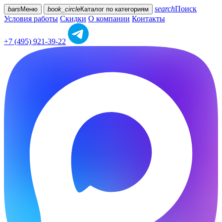
search
Поиск
bars
Меню
book_circle
Каталог
по категориям
Условия работы
Скидки
О компании
Контакты
+7 (495) 921-39-22