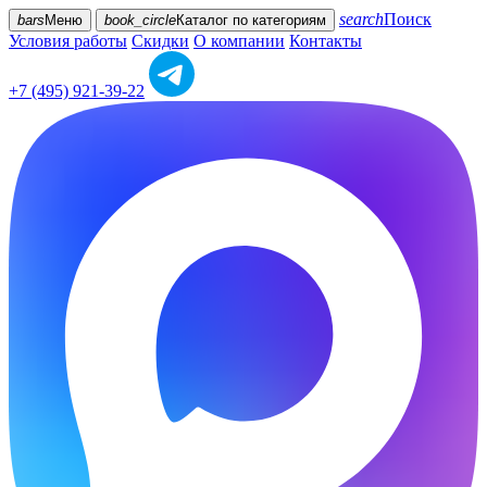
search
Поиск
bars
Меню
book_circle
Каталог
по категориям
Условия работы
Скидки
О компании
Контакты
+7 (495) 921-39-22