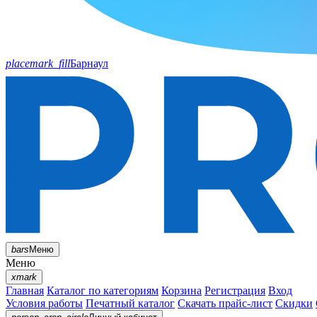
placemark_fill
Барнаул
bars
Меню
Меню
xmark
Главная
Каталог по категориям
Корзина
Регистрация
Вход
Условия работы
Печатный каталог
Скачать прайс-лист
Скидки