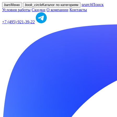
search
Поиск
bars
Меню
book_circle
Каталог
по категориям
Условия работы
Скидки
О компании
Контакты
+7 (495) 921-39-22