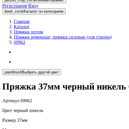
person_crop_circle
Личный кабинет
Регистрация
Вход
book_circle
Каталог
по категориям
Главная
Каталог
Пряжки оптом
Пряжки ременные, пряжки силовые (для стропы)
69962
paintbrush
Выбрать другой цвет
Пряжка 37мм черный никель 
Артикул
69962
Цвет
черный никель
Размер
37мм