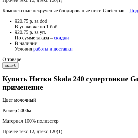
Прочее
текс 12, дтекс 120(1)
Комплексные некрученые бондированые нити Gueterman...
Под
920.75
р.
за боб
В упаковке по
1 боб
920.75 р. за уп.
По сумме заказа –
скидки
В наличии
Условия
работы и доставки
О товаре
xmark
Купить Нитки Skala 240 супертонкие Gu
применение
Цвет
молочный
Размер
5000м
Материал
100% полиэстер
Прочее
текс 12, дтекс 120(1)