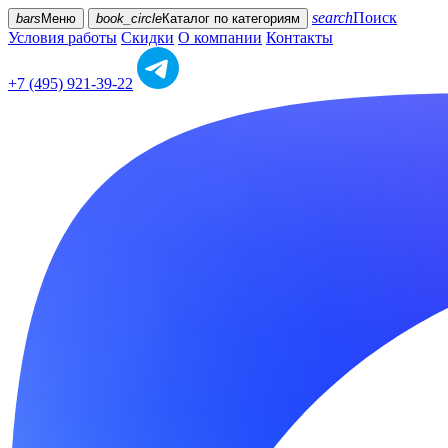
search
Поиск
bars
Меню
book_circle
Каталог
по категориям
Условия работы
Скидки
О компании
Контакты
+7 (495) 921-39-22