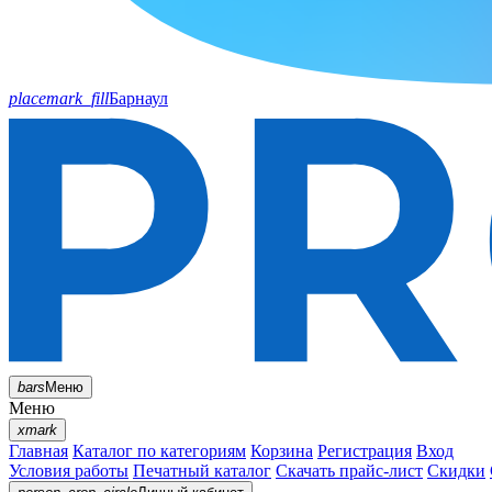
placemark_fill
Барнаул
bars
Меню
Меню
xmark
Главная
Каталог по категориям
Корзина
Регистрация
Вход
Условия работы
Печатный каталог
Скачать прайс-лист
Скидки