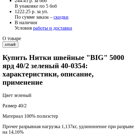
244.45
р.
за боб
В упаковке по
5 боб
1222.25 р. за уп.
По сумме заказа –
скидки
В наличии
Условия
работы и доставки
О товаре
xmark
Купить Нитки швейные "BIG" 5000
ярд 40/2 зеленый 40-0354:
характеристики, описание,
применение
Цвет
зеленый
Размер
40/2
Материал
100% полиэстер
Прочее
разрывная нагрузка 1,137кг, удлинннение при разрыве
на 14,16%