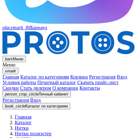
placemark_fill
Барнаул
bars
Меню
Меню
xmark
Главная
Каталог по категориям
Корзина
Регистрация
Вход
Условия работы
Печатный каталог
Скачать прайс-лист
Скидки
Стать дилером
О компании
Контакты
person_crop_circle
Личный кабинет
Регистрация
Вход
book_circle
Каталог
по категориям
Главная
Каталог
Нитки
Нитки полиэстер