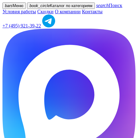
search
Поиск
bars
Меню
book_circle
Каталог
по категориям
Условия работы
Скидки
О компании
Контакты
+7 (495) 921-39-22