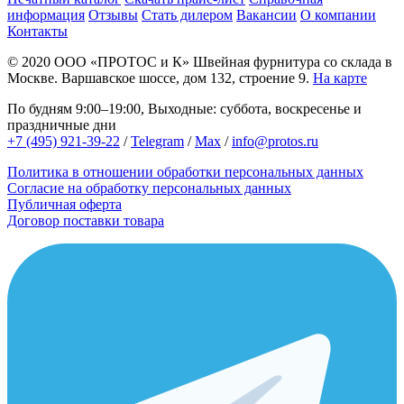
информация
Отзывы
Стать дилером
Вакансии
О компании
Контакты
© 2020
ООО «ПРОТОС и К»
Швейная фурнитура со склада в
Москве.
Варшавское шоссе, дом 132, строение 9.
На карте
По будням 9:00–19:00, Выходные: суббота, воскресенье и
праздничные дни
+7 (495) 921-39-22
/
Telegram
/
Max
/
info@protos.ru
Политика в отношении обработки персональных данных
Согласие на обработку персональных данных
Публичная оферта
Договор поставки товара