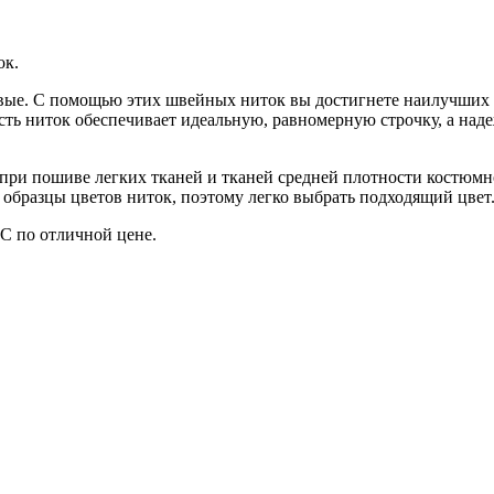
ок.
овые. С помощью этих швейных ниток вы достигнете наилучших р
сть ниток обеспечивает идеальную, равномерную строчку, а над
ри пошиве легких тканей и тканей средней плотности костюмно
» образцы цветов ниток, поэтому легко выбрать подходящий цвет
С по отличной цене.