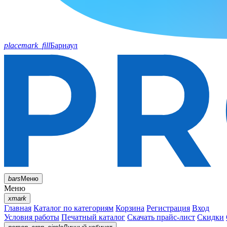
placemark_fill
Барнаул
bars
Меню
Меню
xmark
Главная
Каталог по категориям
Корзина
Регистрация
Вход
Условия работы
Печатный каталог
Скачать прайс-лист
Скидки