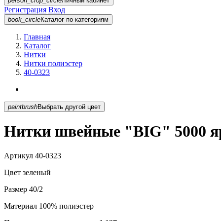
person_crop_circle
Личный кабинет
Регистрация
Вход
book_circle
Каталог
по категориям
Главная
Каталог
Нитки
Нитки полиэстер
40-0323
paintbrush
Выбрать другой цвет
Нитки швейные "BIG" 5000 яр
Артикул
40-0323
Цвет
зеленый
Размер
40/2
Материал
100% полиэстер