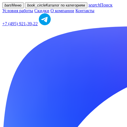
search
Поиск
bars
Меню
book_circle
Каталог
по категориям
Условия работы
Скидки
О компании
Контакты
+7 (495) 921-39-22