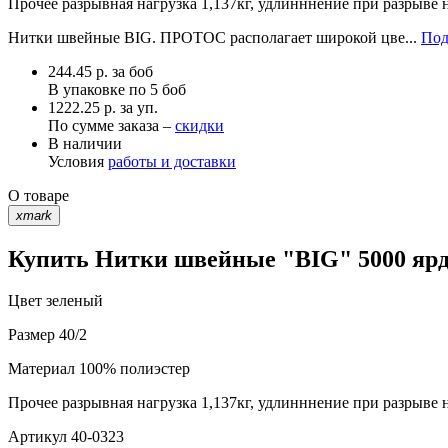
Прочее
разрывная нагрузка 1,137кг, удлинннение при разрыве 
Нитки швейные BIG. ПРОТОС располагает широкой цве...
Под
244.45
р.
за боб
В упаковке по
5 боб
1222.25 р. за уп.
По сумме заказа –
скидки
В наличии
Условия
работы и доставки
О товаре
xmark
Купить Нитки швейные "BIG" 5000 ярд 
Цвет
зеленый
Размер
40/2
Материал
100% полиэстер
Прочее
разрывная нагрузка 1,137кг, удлинннение при разрыве 
Артикул
40-0323