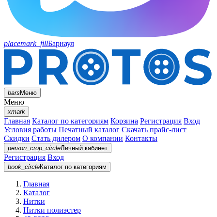
placemark_fill
Барнаул
bars
Меню
Меню
xmark
Главная
Каталог по категориям
Корзина
Регистрация
Вход
Условия работы
Печатный каталог
Скачать прайс-лист
Скидки
Стать дилером
О компании
Контакты
person_crop_circle
Личный кабинет
Регистрация
Вход
book_circle
Каталог
по категориям
Главная
Каталог
Нитки
Нитки полиэстер