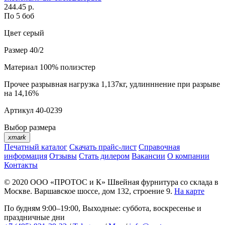
244.45 р.
По 5 боб
Цвет
серый
Размер
40/2
Материал
100% полиэстер
Прочее
разрывная нагрузка 1,137кг, удлинннение при разрыве
на 14,16%
Артикул
40-0239
Выбор размера
xmark
Печатный каталог
Скачать прайс-лист
Справочная
информация
Отзывы
Стать дилером
Вакансии
О компании
Контакты
© 2020
ООО «ПРОТОС и К»
Швейная фурнитура со склада в
Москве.
Варшавское шоссе, дом 132, строение 9.
На карте
По будням 9:00–19:00, Выходные: суббота, воскресенье и
праздничные дни