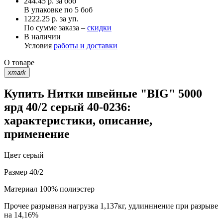
244.45
р.
за боб
В упаковке по
5 боб
1222.25 р. за уп.
По сумме заказа –
скидки
В наличии
Условия
работы и доставки
О товаре
xmark
Купить Нитки швейные "BIG" 5000
ярд 40/2 серый 40-0236:
характеристики, описание,
применение
Цвет
серый
Размер
40/2
Материал
100% полиэстер
Прочее
разрывная нагрузка 1,137кг, удлинннение при разрыве
на 14,16%