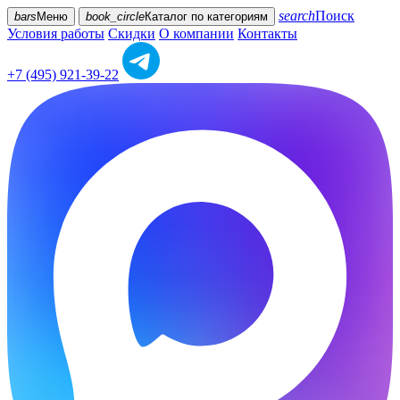
search
Поиск
bars
Меню
book_circle
Каталог
по категориям
Условия работы
Скидки
О компании
Контакты
+7 (495) 921-39-22