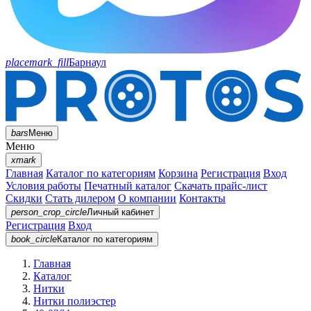
placemark_fill
Барнаул
bars
Меню
Меню
xmark
Главная
Каталог по категориям
Корзина
Регистрация
Вход
Условия работы
Печатный каталог
Скачать прайс-лист
Скидки
Стать дилером
О компании
Контакты
person_crop_circle
Личный кабинет
Регистрация
Вход
book_circle
Каталог
по категориям
Главная
Каталог
Нитки
Нитки полиэстер