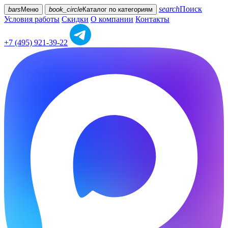
search
Поиск
bars
Меню
book_circle
Каталог
по категориям
Условия работы
Скидки
О компании
Контакты
+7 (495) 921-39-22