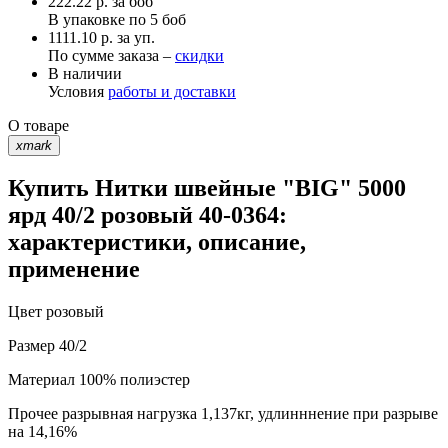
222.22
р.
за боб
В упаковке по
5 боб
1111.10 р. за уп.
По сумме заказа –
скидки
В наличии
Условия
работы и доставки
О товаре
xmark
Купить Нитки швейные "BIG" 5000
ярд 40/2 розовый 40-0364:
характеристики, описание,
применение
Цвет
розовый
Размер
40/2
Материал
100% полиэстер
Прочее
разрывная нагрузка 1,137кг, удлинннение при разрыве
на 14,16%