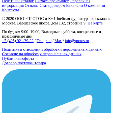
Печатный каталог
Скачать прайс-лист
Справочная
информация
Отзывы
Стать дилером
Вакансии
О компании
Контакты
© 2020
ООО «ПРОТОС и К»
Швейная фурнитура со склада в
Москве.
Варшавское шоссе, дом 132, строение 9.
На карте
По будням 9:00–19:00, Выходные: суббота, воскресенье и
праздничные дни
+7 (495) 921-39-22
/
Telegram
/
Max
/
info@protos.ru
Политика в отношении обработки персональных данных
Согласие на обработку персональных данных
Публичная оферта
Договор поставки товара