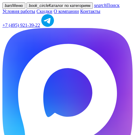
search
Поиск
bars
Меню
book_circle
Каталог
по категориям
Условия работы
Скидки
О компании
Контакты
+7 (495) 921-39-22