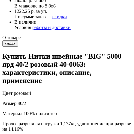
244.45
р.
за боб
В упаковке по
5 боб
1222.25 р. за уп.
По сумме заказа –
скидки
В наличии
Условия
работы и доставки
О товаре
xmark
Купить Нитки швейные "BIG" 5000
ярд 40/2 розовый 40-0063:
характеристики, описание,
применение
Цвет
розовый
Размер
40/2
Материал
100% полиэстер
Прочее
разрывная нагрузка 1,137кг, удлинннение при разрыве
на 14,16%