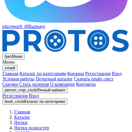
placemark_fill
Барнаул
bars
Меню
Меню
xmark
Главная
Каталог по категориям
Корзина
Регистрация
Вход
Условия работы
Печатный каталог
Скачать прайс-лист
Скидки
Стать дилером
О компании
Контакты
person_crop_circle
Личный кабинет
Регистрация
Вход
book_circle
Каталог
по категориям
Главная
Каталог
Нитки
Нитки полиэстер