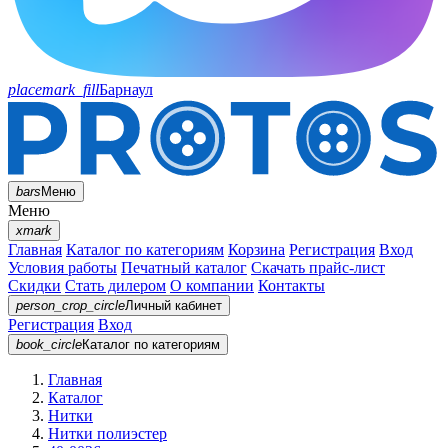
placemark_fill
Барнаул
bars
Меню
Меню
xmark
Главная
Каталог по категориям
Корзина
Регистрация
Вход
Условия работы
Печатный каталог
Скачать прайс-лист
Скидки
Стать дилером
О компании
Контакты
person_crop_circle
Личный кабинет
Регистрация
Вход
book_circle
Каталог
по категориям
Главная
Каталог
Нитки
Нитки полиэстер