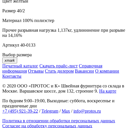
Цвет
желтый
Размер
40/2
Материал
100% полиэстер
Прочее
разрывная нагрузка 1,137кг, удлинннение при разрыве
на 14,16%
Артикул
40-0133
Выбор размера
xmark
Печатный каталог
Скачать прайс-лист
Справочная
информация
Отзывы
Стать дилером
Вакансии
О компании
Контакты
© 2020
ООО «ПРОТОС и К»
Швейная фурнитура со склада в
Москве.
Варшавское шоссе, дом 132, строение 9.
На карте
По будням 9:00–19:00, Выходные: суббота, воскресенье и
праздничные дни
+7 (495) 921-39-22
/
Telegram
/
Max
/
info@protos.ru
Политика в отношении обработки персональных данных
Согласие на обработку персональных данных