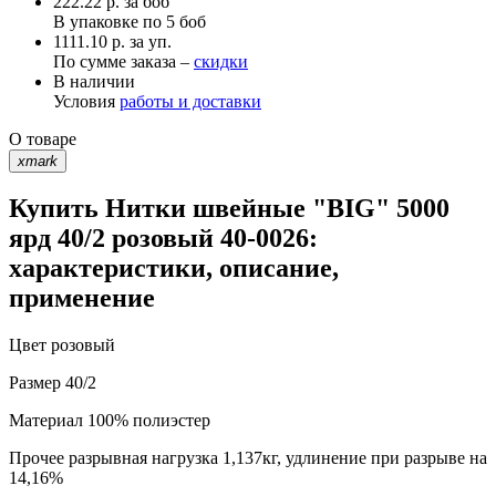
222.22
р.
за боб
В упаковке по
5 боб
1111.10 р. за уп.
По сумме заказа –
скидки
В наличии
Условия
работы и доставки
О товаре
xmark
Купить Нитки швейные "BIG" 5000
ярд 40/2 розовый 40-0026:
характеристики, описание,
применение
Цвет
розовый
Размер
40/2
Материал
100% полиэстер
Прочее
разрывная нагрузка 1,137кг, удлинение при разрыве на
14,16%