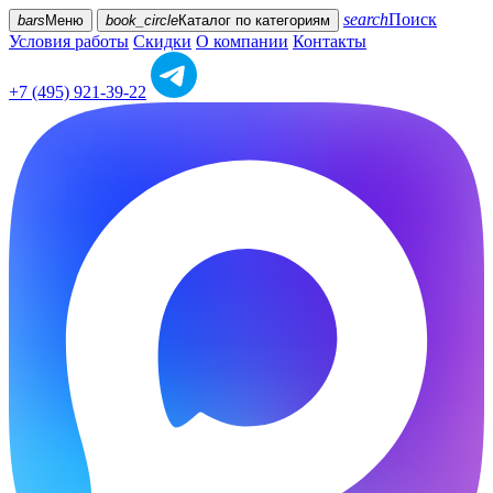
search
Поиск
bars
Меню
book_circle
Каталог
по категориям
Условия работы
Скидки
О компании
Контакты
+7 (495) 921-39-22