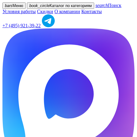
search
Поиск
bars
Меню
book_circle
Каталог
по категориям
Условия работы
Скидки
О компании
Контакты
+7 (495) 921-39-22