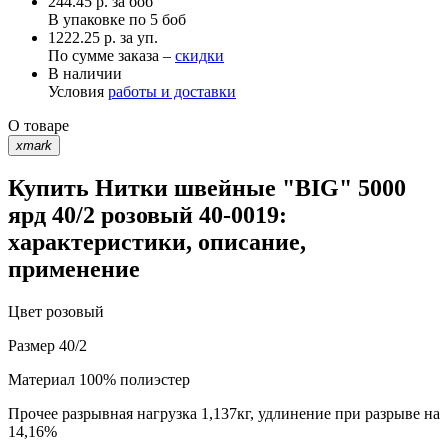
244.45
р.
за боб
В упаковке по
5 боб
1222.25 р. за уп.
По сумме заказа –
скидки
В наличии
Условия
работы и доставки
О товаре
xmark
Купить Нитки швейные "BIG" 5000
ярд 40/2 розовый 40-0019:
характеристики, описание,
применение
Цвет
розовый
Размер
40/2
Материал
100% полиэстер
Прочее
разрывная нагрузка 1,137кг, удлинение при разрыве на
14,16%