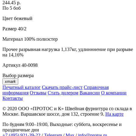
244.45 р.
По 5 боб
Цвет
бежевый
Размер
40/2
Материал
100% полиэстер
Прочее
разрывная нагрузка 1,137кг, удлинннение при разрыве
на 14,16%
Артикул
40-0098
Выбор размера
xmark
Печатный каталог
Скачать прайс-лист
Справочная
информация
Отзывы
Стать дилером
Вакансии
О компании
Контакты
© 2020
ООО «ПРОТОС и К»
Швейная фурнитура со склада в
Москве.
Варшавское шоссе, дом 132, строение 9.
На карте
По будням 9:00–19:00, Выходные: суббота, воскресенье и
праздничные дни
+7 (495) 921-39-22
/
Telegram
/
Max
/
info@protos.ru