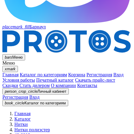
placemark_fill
Барнаул
bars
Меню
Меню
xmark
Главная
Каталог по категориям
Корзина
Регистрация
Вход
Условия работы
Печатный каталог
Скачать прайс-лист
Скидки
Стать дилером
О компании
Контакты
person_crop_circle
Личный кабинет
Регистрация
Вход
book_circle
Каталог
по категориям
Главная
Каталог
Нитки
Нитки полиэстер